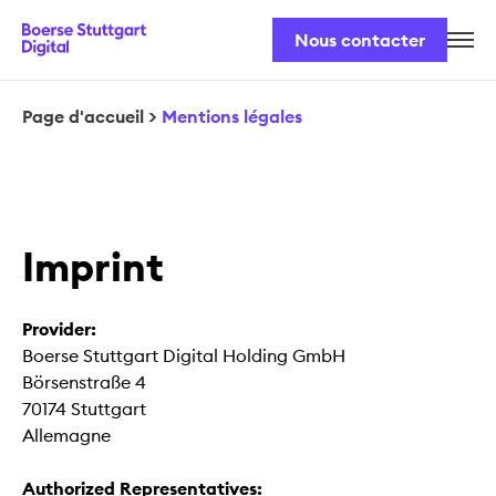
Nous contacter
Notre équipe
Nos produits
Page d'accueil
>
Mentions légales
Sécurité et législation
Imprint
Provider:
Boerse Stuttgart Digital Holding GmbH
Börsenstraße 4
70174 Stuttgart
Allemagne
Authorized Representatives: