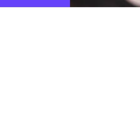
 participera pas à une procédure de règlement des litiges d
lement des litiges de consommation (VSBG) et n’y est pas te