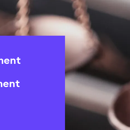
ment
ment