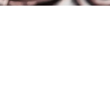
evant un organisme de conciliation des
nue.
Boerse Stuttgart Group
Suivez-nous