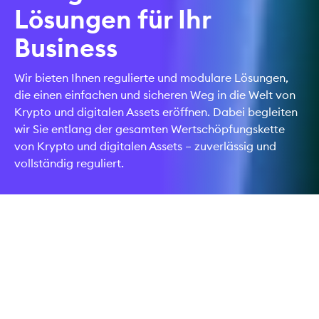
Lösungen für Ihr
Business
Wir bieten Ihnen regulierte und modulare Lösungen,
die einen einfachen und sicheren Weg in die Welt von
Krypto und digitalen Assets eröffnen. Dabei begleiten
wir Sie entlang der gesamten Wertschöpfungskette
von Krypto und digitalen Assets – zuverlässig und
vollständig reguliert.
WIR BEGLEITEN SIE
Betreten Sie die Welt von
Krypto und digitalen Assets