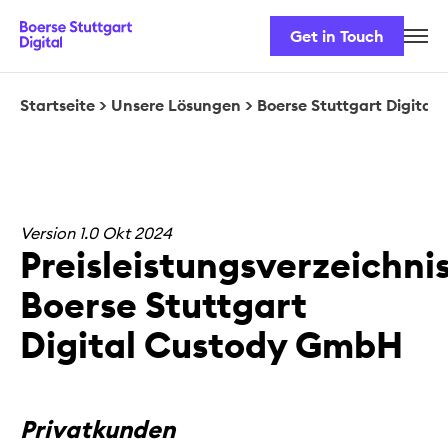
Get in Touch
Karriere
Unser Team
Startseite
>
Unsere Lösungen
>
Boerse Stuttgart Digital
Unsere Lösungen
Sicherheit & Regulatorik
Version 1.0 Okt 2024
Preisleistungsverzeichni
Boerse Stuttgart
Digital Custody GmbH
Privatkunden