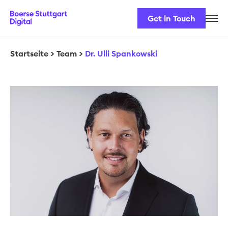
Get in Touch
Karriere
Unser Team
Startseite
>
Team
>
Dr. Ulli Spankowski
Unsere Lösungen
Sicherheit & Regulatorik