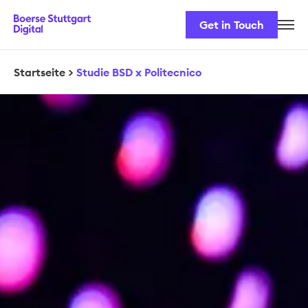
Get in Touch
Karriere
Unser Team
Startseite
>
Studie BSD x Politecnico
Unsere Lösungen
Sicherheit & Regulatorik