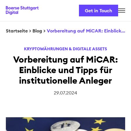
Get in Touch
Karriere
Unser Team
Startseite
>
Blog
>
Vorbereitung auf MiCAR: Einblicke und Tipps für institutionelle Anleger
Unsere Lösungen
KRYPTOWÄHRUNGEN & DIGITALE ASSETS
Sicherheit & Regulatorik
Vorbereitung auf MiCAR:
Einblicke und Tipps für
institutionelle Anleger
29.07.2024