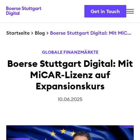
Get in Touch
Karriere
Unser Team
Startseite
>
Blog
>
Boerse Stuttgart Digital: Mit MiCAR-Lizenz auf Expansionskurs
Unsere Lösungen
GLOBALE FINANZMÄRKTE
Sicherheit & Regulatorik
Boerse Stuttgart Digital: Mit
MiCAR-Lizenz auf
Expansionskurs
10.06.2025