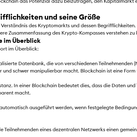
kchain das Potenzial dazu beizutragen, den Kapitalmarkt effi
fflichkeiten und seine Größe
erständnis des Kryptomarkts und dessen Begrifflichkeiten. E
tere Zusammenfassung des Krypto-Kompasses verstehen zu kö
fe im Überblick
port im Überblick:
alisierte Datenbank, die von verschiedenen Teilnehmenden (
r und schwer manipulierbar macht. Blockchain ist eine Form
nstanz. In einer Blockchain bedeutet dies, dass die Daten u
sparent macht.
utomatisch ausgeführt werden, wenn festgelegte Bedingungen 
alle Teilnehmenden eines dezentralen Netzwerks einen gemei