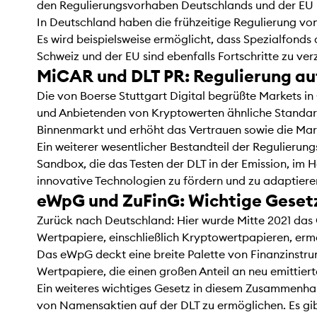
den Regulierungsvorhaben Deutschlands und der EU 
In Deutschland haben die frühzeitige Regulierung vo
Es wird beispielsweise ermöglicht, dass Spezialfonds
Schweiz und der EU sind ebenfalls Fortschritte zu ve
MiCAR und DLT PR: Regulierung au
Die von Boerse Stuttgart Digital begrüßte Markets in
und Anbietenden von Kryptowerten ähnliche Standards
Binnenmarkt und erhöht das Vertrauen sowie die Markt
Ein weiterer wesentlicher Bestandteil der Regulierung
Sandbox, die das Testen der DLT in der Emission, im 
innovative Technologien zu fördern und zu adaptieren 
eWpG und ZuFinG: Wichtige Gesetz
Zurück nach Deutschland: Hier wurde Mitte 2021 das 
Wertpapiere, einschließlich Kryptowertpapieren, ermö
Das eWpG deckt eine breite Palette von Finanzinstrum
Wertpapiere, die einen großen Anteil an neu emitti
Ein weiteres wichtiges Gesetz in diesem Zusammenhang
von Namensaktien auf der DLT zu ermöglichen. Es gib