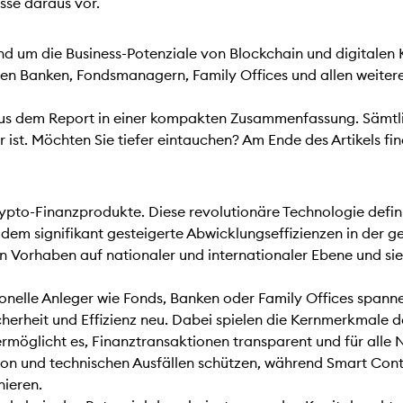
isse daraus vor.
d um die Business-Potenziale von Blockchain und digitalen 
en Banken, Fondsmanagern, Family Offices und allen weiteren
e aus dem Report in einer kompakten Zusammenfassung. Sämtl
 ist. Möchten Sie tiefer eintauchen? Am Ende des Artikels f
ypto-Finanzprodukte. Diese revolutionäre Technologie defini
dem signifikant gesteigerte Abwicklungseffizienzen in der 
n Vorhaben auf nationaler und internationaler Ebene und sieh
ionelle Anleger wie Fonds, Banken oder Family Offices spann
cherheit und Effizienz neu. Dabei spielen die Kernmerkmal
 ermöglicht es, Finanztransaktionen transparent und für all
ion und technischen Ausfällen schützen, während Smart Contr
nieren.