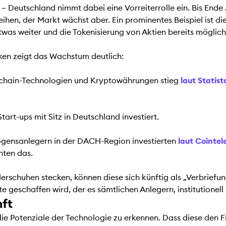
 Deutschland nimmt dabei eine Vorreiterrolle ein. Bis Ende J
eihen, der Markt wächst aber. Ein prominentes Beispiel ist d
 etwas weiter und die Tokenisierung von Aktien bereits mögli
iken zeigt das Wachstum deutlich:
ckchain-Technologien und Kryptowährungen stieg
laut Statist
art-ups mit Sitz in Deutschland investiert.
mögensanlegern in der DACH-Region investierten
laut Cointe
nten das.
rschuhen stecken, können diese sich künftig als „Verbriefun
 geschaffen wird, der es sämtlichen Anlegern, institutionell 
nft
die Potenziale der Technologie zu erkennen. Dass diese den F