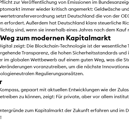
 Pflicht zur Veröffentlichung von Emissionen im Bundesanzei
markt immer wieder kritisch angemerkt: Geldwäsche und S
towertetransferverordnung setzt Deutschland die von der O
n erfordert. Außerdem hat Deutschland klare steuerliche Ric
chtig sind, wenn sie innerhalb eines Jahres nach dem Kauf r
n Weg zum modernen Kapitalmarkt
tal zeigt: Die Blockchain-Technologie ist der wesentliche T
rgehende Transparenz, die hohen Sicherheitsstandards und ih
er im globalen Wettbewerb auf einem guten Weg, was die Stan
nd Veränderungen voranzutreiben, um die nächste Innovationsw
nologieneutralen Regulierungsansätzen.
er
-Kompass, gepaart mit aktuellen Entwicklungen wie der Zulas
etreiben zu können, zeigt: Für private, aber vor allem instit
intergründe zum Kapitalmarkt der Zukunft erfahren und im De
t!