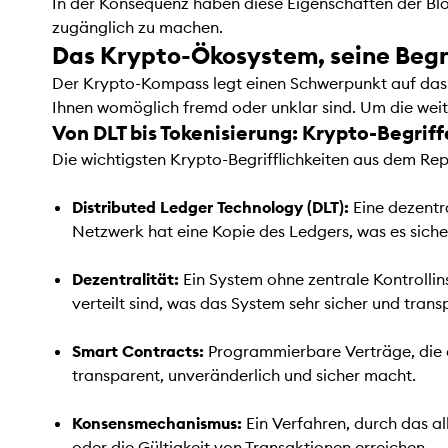
In der Konsequenz haben diese Eigenschaften der Bloc
zugänglich zu machen.
Das Krypto-Ökosystem, seine Begri
Der Krypto-Kompass legt einen Schwerpunkt auf das V
Ihnen womöglich fremd oder unklar sind. Um die wei
Von DLT bis Tokenisierung: Krypto-Begrif
Die wichtigsten Krypto-Begrifflichkeiten aus dem Re
Distributed Ledger Technology (DLT):
Eine dezentr
Netzwerk hat eine Kopie des Ledgers, was es siche
Dezentralität:
Ein System ohne zentrale Kontrolli
verteilt sind, was das System sehr sicher und tran
Smart Contracts:
Programmierbare Verträge, die a
transparent, unveränderlich und sicher macht.
Konsensmechanismus:
Ein Verfahren, durch das 
oder die Gültigkeit von Transaktionen erreichen.