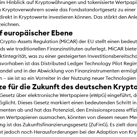
im Hinblick auf Kryptowährungen und tokenisierte Wertpapi
n Kryptoverwahrern sowie das Fondsstandortgesetz zu einer 
 direkt in Kryptowerte investieren können. Das stärkt den An
rzeichnen.
f europäischer Ebene
 Crypto-Assets Regulation (MiCAR) der EU stellt einen bedeut
 wie traditionellen Finanzinstituten auferlegt. MiCAR biet
integrität, was zu einer gesteigerten Investitionsbereitsch
svorhaben ist das Distributed Ledger Technology Pilot Regime
Handel und in der Abwicklung von Finanzinstrumenten ermögli
– sie ist so ein Vorreiter in der Nutzung neuer Technologien
e für die Zukunft des deutschen Kryp
Gesetz über elektronische Wertpapiere (eWpG) eingeführt, d
glicht. Dieses Gesetz markiert einen bedeutenden Schritt in
enten ab und hat das Potenzial, den Emissionsprozess effizie
erten Wertpapieren ausmachen, könnten von diesem neuen Me
 ist das Zukunftsfinanzierungsgesetz (ZuFinG). Es zielt da
t jedoch noch Herausforderungen bei der Adaption von Krypt