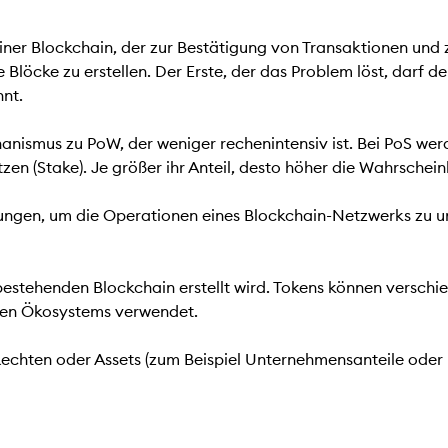
ner Blockchain, der zur Bestätigung von Transaktionen und z
öcke zu erstellen. Der Erste, der das Problem löst, darf d
nt.
anismus zu PoW, der weniger rechenintensiv ist. Bei PoS we
zen (Stake). Je größer ihr Anteil, desto höher die Wahrscheinl
ngen, um die Operationen eines Blockchain-Netzwerks zu u
r bestehenden Blockchain erstellt wird. Tokens können versc
chen Ökosystems verwendet.
hten oder Assets (zum Beispiel Unternehmensanteile oder Im
s