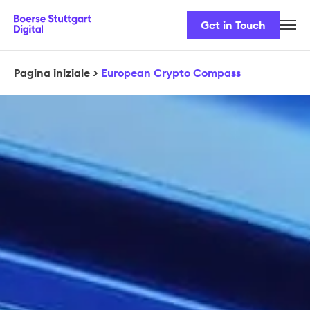
Get in Touch
Il nostro team
Soluzioni
Pagina iniziale
>
European Crypto Compass
Sicurezza e normative