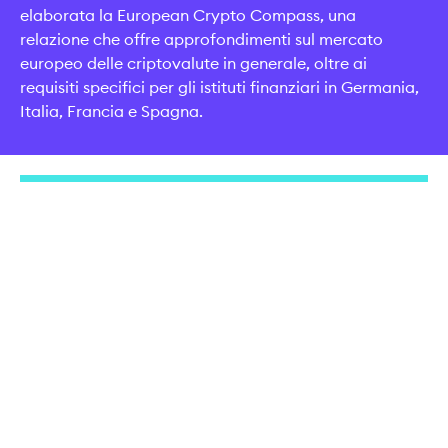
elaborata la European Crypto Compass, una
relazione che offre approfondimenti sul mercato
europeo delle criptovalute in generale, oltre ai
requisiti specifici per gli istituti finanziari in Germania,
Italia, Francia e Spagna.
L'importanza dell'adozione cripto per gli istituti
finanziari in Germania, Italia, Francia e Spagna
Scarica la European Crypto Compass
L'ADOZIONE CRESCE IN EUROPA