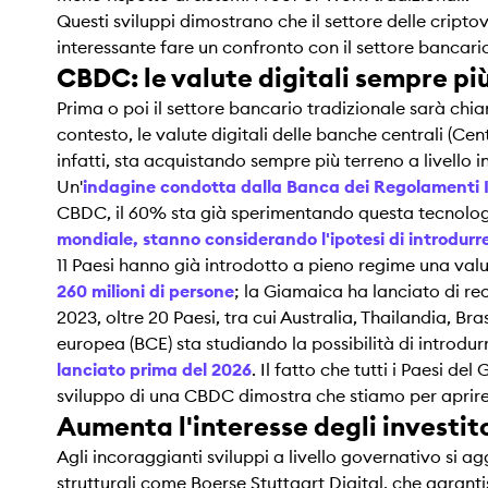
Questi sviluppi dimostrano che il settore delle criptov
interessante fare un confronto con il settore bancar
CBDC: le valute digitali sempre più
Prima o poi il settore bancario tradizionale sarà chi
contesto, le valute digitali delle banche centrali (Ce
infatti, sta acquistando sempre più terreno a livello i
Un'
indagine condotta dalla Banca dei Regolamenti I
CBDC, il 60% sta già sperimentando questa tecnologi
mondiale, stanno considerando l'ipotesi di introdur
11 Paesi hanno già introdotto a pieno regime una valu
260 milioni di persone
; la Giamaica ha lanciato di r
2023, oltre 20 Paesi, tra cui Australia, Thailandia, B
europea (BCE) sta studiando la possibilità di introdur
lanciato prima del 2026
. Il fatto che tutti i Paesi d
sviluppo di una CBDC dimostra che stiamo per aprire u
Aumenta l'interesse degli investito
Agli incoraggianti sviluppi a livello governativo si agg
strutturali come Boerse Stuttgart Digital, che garantis