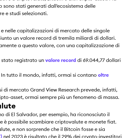
o sono stati generati dall'ecosistema delle
e e studi selezionati.
 e nelle capitalizzazioni di mercato delle singole
unto un valore record di tremila miliardi di dollari.
vamente a questo valore, con una capitalizzazione di
 stato registrato un
valore record
di 69.044,77 dollari
 In tutto il mondo, infatti, ormai si contano
oltre
isi di mercato Grand View Research prevede, infatti,
cripto-asset, ormai sempre più un fenomeno di massa.
alute
no di El Salvador, per esempio, ha riconosciuto il
e è possibile scambiare criptovalute e monete fiat.
te, e non sorprende che il Bitcoin fosse e sia
)
nel 2023 è risultato che il 29% dei crypto-investitori