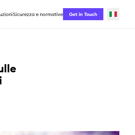
uzioni
Sicurezza e normative
Get in Touch
ulle
i