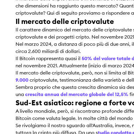
che dimensioni ha raggiunto questo mercato? Quanti inv
criptovalute? Qui di seguito proviamo a rispondere a q
Il mercato delle criptovalute
Il carattere dinamico del mercato delle criptovalute si
criptovalute e dei progetti cripto. Nel novembre 202
Nel marzo 2024, a distanza di poco più di due anni, 
circa 2.600 miliardi di dollari.
Il Bitcoin rappresenta quasi il
50% del valore totale 
nel novembre 2021. Attualmente (inizio di marzo 2024) 
Il mercato delle criptovalute, però, non si limita al B
9.000
criptovalute, testimonianza della varietà e dell
Sembra proprio che questa crescita dinamica sia desti
una
crescita annua del mercato globale del 12,5%
fi
Sud-Est asiatico: regione a forte v
A livello mondiale, però, si riscontrano profonde diffe
Bitcoin come valuta legale. In molte città del mondo 
Se rivolgiamo il nostro sguardo all'Australia, invece, 
tuttora la cripto più diffusa. Da uno s
tudio condotto 