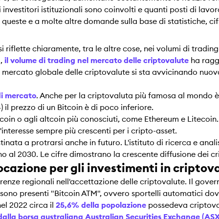
estitori istituzionali sono coinvolti e quanti posti di lavor
ueste e a molte altre domande sulla base di statistiche, cifr
 riflette chiaramente, tra le altre cose, nei volumi di trading
1,
il volume di trading nel mercato delle criptovalute
ha raggi
il mercato globale delle criptovalute si sta avvicinando nuo
di mercato
. Anche per la criptovaluta più famosa al mondo è
il prezzo di un Bitcoin è di poco inferiore.
itcoin o agli altcoin più conosciuti, come Ethereum e Litecoin.
'interesse sempre più crescenti per i cripto-asset.
nata a protrarsi anche in futuro. L'istituto di ricerca e anal
no al 2030. Le cifre dimostrano la crescente diffusione dei 
ocazione per gli investimenti in criptov
renze regionali nell'accettazione delle criptovalute. Il gover
sono presenti "Bitcoin ATM", ovvero sportelli automatici dov
nel 2022 circa il
25,6% della popolazione
possedeva criptovalu
dalla borsa australiana Australian Securities Exchange (ASX